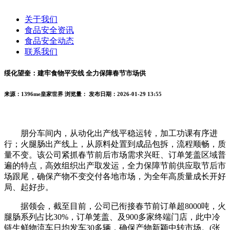
关于我们
食品安全资讯
食品安全动态
联系我们
绥化望奎：建牢食物平安线 全力保障春节市场供
来源：1396me皇家世界
浏览量：
发布日期：2026-01-29 13:55
朋分车间内，从动化出产线平稳运转，加工功课有序进
行；火腿肠出产线上，从原料处置到成品包拆，流程顺畅，质
量不变。该公司紧抓春节前后市场需求兴旺、订单笼盖区域普
遍的特点，高效组织出产取发运，全力保障节前供应取节后市
场跟尾，确保产物不变交付各地市场，为全年高质量成长开好
局、起好步。
据领会，截至目前，公司已衔接春节前订单超8000吨，火
腿肠系列占比30%，订单笼盖、及900多家终端门店，此中冷
链生鲜物流车日均发车30多辆，确保产物新颖中转市场。(张