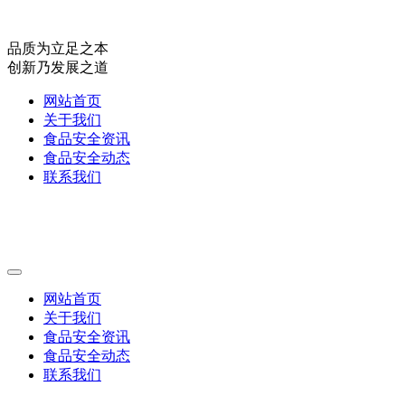
品质为立足之本
创新乃发展之道
网站首页
关于我们
食品安全资讯
食品安全动态
联系我们
网站首页
关于我们
食品安全资讯
食品安全动态
联系我们