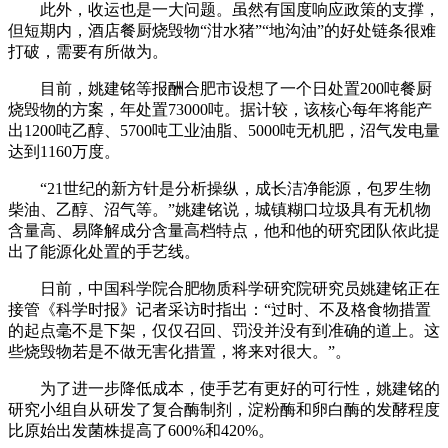
此外，收运也是一大问题。虽然有国度响应政策的支撑，
但短期内，酒店餐厨烧毁物“泔水猪”“地沟油”的好处链条很难
打破，需要有所做为。
目前，姚建铭等报酬合肥市设想了一个日处置200吨餐厨
烧毁物的方案，年处置73000吨。据计较，该核心每年将能产
出1200吨乙醇、5700吨工业油脂、5000吨无机肥，沼气发电量
达到1160万度。
“21世纪的新方针是分析操纵，成长洁净能源，包罗生物
柴油、乙醇、沼气等。”姚建铭说，城镇糊口垃圾具有无机物
含量高、易降解成分含量高档特点，他和他的研究团队依此提
出了能源化处置的手艺线。
日前，中国科学院合肥物质科学研究院研究员姚建铭正在
接管《科学时报》记者采访时指出：“过时、不及格食物措置
的起点毫不是下架，仅仅召回、罚没并没有到准确的道上。这
些烧毁物若是不做无害化措置，将来对很大。”。
为了进一步降低成本，使手艺有更好的可行性，姚建铭的
研究小组自从研发了复合酶制剂，淀粉酶和卵白酶的发酵程度
比原始出发菌株提高了600%和420%。