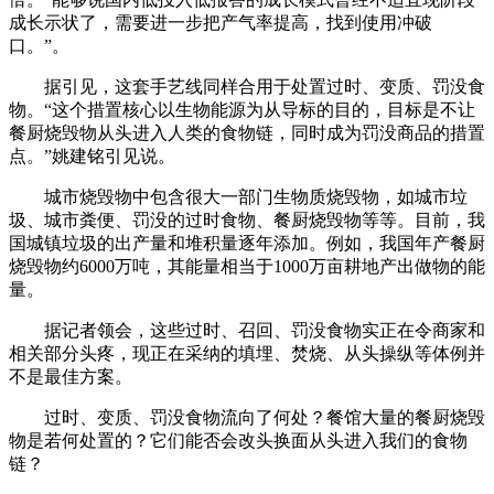
成长示状了，需要进一步把产气率提高，找到使用冲破
口。”。
据引见，这套手艺线同样合用于处置过时、变质、罚没食
物。“这个措置核心以生物能源为从导标的目的，目标是不让
餐厨烧毁物从头进入人类的食物链，同时成为罚没商品的措置
点。”姚建铭引见说。
城市烧毁物中包含很大一部门生物质烧毁物，如城市垃
圾、城市粪便、罚没的过时食物、餐厨烧毁物等等。目前，我
国城镇垃圾的出产量和堆积量逐年添加。例如，我国年产餐厨
烧毁物约6000万吨，其能量相当于1000万亩耕地产出做物的能
量。
据记者领会，这些过时、召回、罚没食物实正在令商家和
相关部分头疼，现正在采纳的填埋、焚烧、从头操纵等体例并
不是最佳方案。
过时、变质、罚没食物流向了何处？餐馆大量的餐厨烧毁
物是若何处置的？它们能否会改头换面从头进入我们的食物
链？