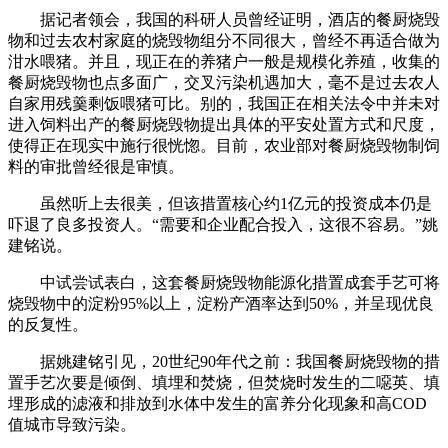
据记者领会，我国的科研人员曾经证明，酒店的餐厨烧毁
物和过去农村家庭的烧毁物组分不同很大，曾经不再适合做为
泔水喂猪。并且，现正在的养猪户一般是规模化养殖，收集的
餐厨烧毁物也点多面广，交叉污染机遇加大，毫不是过去农人
自家用残羹剩饭喂猪可比。别的，我国正在相关法令中并未对
进入饲料出产的餐厨烧毁物提出具体的平安处置方式和尺度，
使得正在现实中施行很恍惚。目前，农业部对餐厨烧毁物制饲
料的审批曾经很是审慎。
虽然听上去很美，但该措置核心约1亿元的投资成本仍是
吓退了良多投资人。“需要和企业配合投入，这很不容易。”姚
建铭说。
中试尝试表白，这套餐厨烧毁物能源化措置成套手艺可将
烧毁物中的淀粉95%以上，淀粉产酒率达到50%，并呈现优良
的反复性。
据姚建铭引见，20世纪90年代之前：我国餐厨烧毁物的措
置手艺次要是倾倒、填埋和焚烧，但焚烧时发生的二噁英、填
埋形成的滤液和排放到水体中发生的富养分化现象和高COD
值城市导致污染。