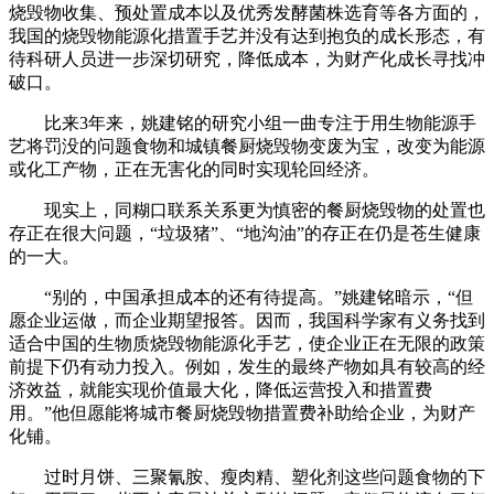
烧毁物收集、预处置成本以及优秀发酵菌株选育等各方面的，
我国的烧毁物能源化措置手艺并没有达到抱负的成长形态，有
待科研人员进一步深切研究，降低成本，为财产化成长寻找冲
破口。
比来3年来，姚建铭的研究小组一曲专注于用生物能源手
艺将罚没的问题食物和城镇餐厨烧毁物变废为宝，改变为能源
或化工产物，正在无害化的同时实现轮回经济。
现实上，同糊口联系关系更为慎密的餐厨烧毁物的处置也
存正在很大问题，“垃圾猪”、“地沟油”的存正在仍是苍生健康
的一大。
“别的，中国承担成本的还有待提高。”姚建铭暗示，“但
愿企业运做，而企业期望报答。因而，我国科学家有义务找到
适合中国的生物质烧毁物能源化手艺，使企业正在无限的政策
前提下仍有动力投入。例如，发生的最终产物如具有较高的经
济效益，就能实现价值最大化，降低运营投入和措置费
用。”他但愿能将城市餐厨烧毁物措置费补助给企业，为财产
化铺。
过时月饼、三聚氰胺、瘦肉精、塑化剂这些问题食物的下