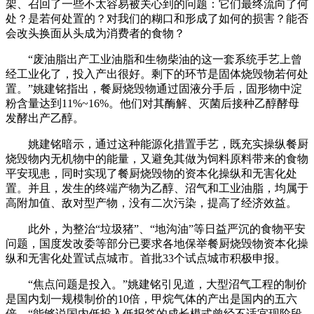
架、召回了一些不太容易被关心到的问题：它们最终流向了何
处？是若何处置的？对我们的糊口和形成了如何的损害？能否
会改头换面从头成为消费者的食物？
“废油脂出产工业油脂和生物柴油的这一套系统手艺上曾
经工业化了，投入产出很好。剩下的环节是固体烧毁物若何处
置。”姚建铭指出，餐厨烧毁物通过固液分手后，固形物中淀
粉含量达到11%~16%。他们对其酶解、灭菌后接种乙醇酵母
发酵出产乙醇。
姚建铭暗示，通过这种能源化措置手艺，既充实操纵餐厨
烧毁物内无机物中的能量，又避免其做为饲料原料带来的食物
平安现患，同时实现了餐厨烧毁物的资本化操纵和无害化处
置。并且，发生的终端产物为乙醇、沼气和工业油脂，均属于
高附加值、敌对型产物，没有二次污染，提高了经济效益。
此外，为整治“垃圾猪”、“地沟油”等日益严沉的食物平安
问题，国度发改委等部分已要求各地保举餐厨烧毁物资本化操
纵和无害化处置试点城市。首批33个试点城市积极申报。
“焦点问题是投入。”姚建铭引见道，大型沼气工程的制价
是国内划一规模制价的10倍，甲烷气体的产出是国内的五六
倍。“能够说国内低投入低报答的成长模式曾经不适宜现阶段