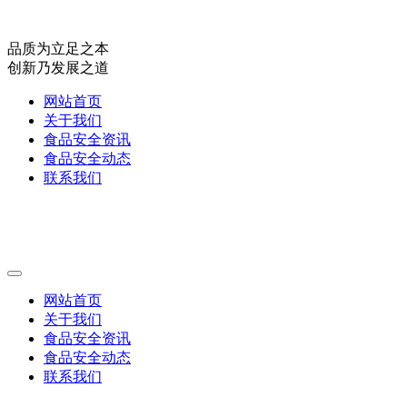
品质为立足之本
创新乃发展之道
网站首页
关于我们
食品安全资讯
食品安全动态
联系我们
网站首页
关于我们
食品安全资讯
食品安全动态
联系我们