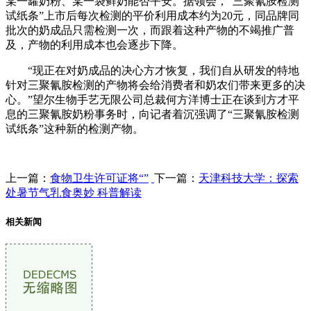
某一罐奶粉、某一袋鲜奶能否平安。据领会，“三聚氰胺检测
试纸条”上市后每次检测的平价利用成本约为20元，同品牌同
批次的奶成品只需检测一次，而跟着这种产物的不竭推广普
及，产物的利用成本也会逐步下降。
“现正在对奶成品的决心方才恢复，我们自从研发的特地
针对三聚氰胺检测的产物将会给消费者和奶农们带来更多的决
心。”望尔生物手艺无限公司总裁何方洋博士正在谈到方才平
息的三聚氰胺奶粉事务时，向记者着沉强调了“三聚氰胺检测
试纸条”这种新的检测产物。
上一篇：
食物卫生许可证将“”
下一篇：
天津科技大学：探索
处暑节气乳食奥妙 科普解读
相关新闻