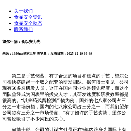
关于我们
食品安全资讯
食品安全动态
联系我们
望尔生物：食以安为先
来源：1396me皇家世界
浏览量：
发布日期：2025-12-19 09:49
第二是手艺储蓄。有了合适的项目和焦点的手艺，望尔公
司很快搭建起一个取之配套的研发团队。据何博士引见，公司
现有50多名研发人员，这正在国内同业业是领先程度，而这个
团队曾经成为国表里的拔尖人才，其研发速度和研发效率都是
很高的。“以兽药残留检测产物为例，国外的七八家公司占三
分之一市场份额，国内的七八家公司占三分之一，而我们望尔
公司独有三分之一市场份额。”有了如许的手艺劣势，望尔公
司曾经吸引了不少风投的关心。
何博士说，公司的计谋方针是正在5年内跻身为国际上有