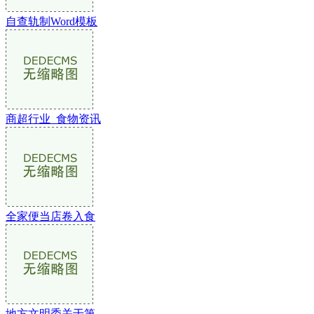
自查轨制Word模板
商超行业_食物资讯
全家便当店卷入食
地方文明委关于第