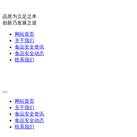
品质为立足之本
创新乃发展之道
网站首页
关于我们
食品安全资讯
食品安全动态
联系我们
网站首页
关于我们
食品安全资讯
食品安全动态
联系我们