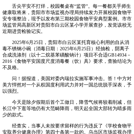
舌尖平安不打烊，校园餐桌有“监管”。每一餐都关乎师生
健康取将来，贵阳市市场监视办理局持续发力开展校园食物平
安专项整治，现予以发布第三期校园食物平安典型案例。市市
场监管局高新区对贵阳市白云区某小学开展查抄，发觉该校无
近期进货检验记实。
2025年6月25日，贵阳市白云区某托育核心利用的自从消
毒不锈钢小碗（消毒日期：2025年6月25日）经抽检，阴离子
合成洗涤剂（以十二烷基苯磺酸钠计）项目不合适GB14934－
2016《食物平安国度尺度消毒餐（饮）具》要求，查验结论为
不及格。
问！据报道，美国对委内瑞拉实施军事冲击。答！中方对
美方悍然对一个从权国度利用武力并对一国总统脱手深表，予
以强烈。
今天是除夕假期后首个工做日，降雪气候将较着削减，但
长江中下逛等地仍有大范畴降雨，明天起全国大部转为晴多雨
少的款式。
经查实，当事人未按要求留样的行为违反了《学校食物平
安取养分健康办理》第四十条第一款的。乌当区市场监视办理