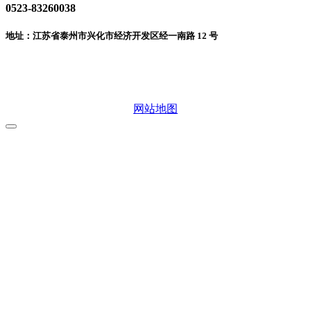
0523-83260038
地址：江苏省泰州市兴化市经济开发区经一南路 12 号
微信二维码
网站地图