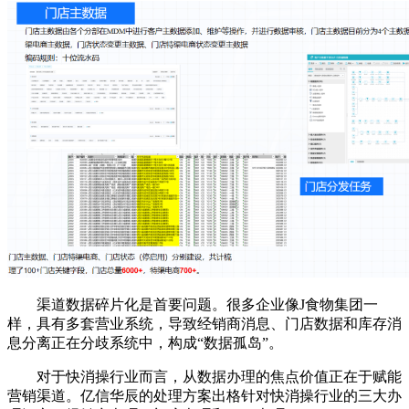
渠道数据碎片化是首要问题。很多企业像J食物集团一
样，具有多套营业系统，导致经销商消息、门店数据和库存消
息分离正在分歧系统中，构成“数据孤岛”。
对于快消操行业而言，从数据办理的焦点价值正在于赋能
营销渠道。亿信华辰的处理方案出格针对快消操行业的三大办