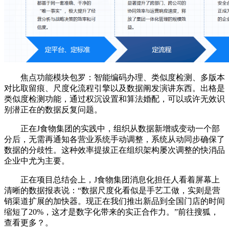
焦点功能模块包罗：智能编码办理、类似度检测、多版本
对比取留痕、尺度化流程引擎以及数据阐发演讲东西。出格是
类似度检测功能，通过权沉设置和算法婚配，可以或许无效识
别潜正在的数据反复问题。
正在J食物集团的实践中，组织从数据新增或变动一个部
分后，无需再通知各营业系统手动调整，系统从动同步确保了
数据的分歧性。这种效率提拔正在组织架构屡次调整的快消品
企业中尤为主要。
正在项目总结会上，J食物集团消息化担任人看着屏幕上
清晰的数据报表说：“数据尺度化看似是手艺工做，实则是营
销渠道扩展的加快器。现正在我们推出新品到全国门店的时间
缩短了20%，这才是数字化带来的实正合作力。”前往搜狐，
查看更多？。