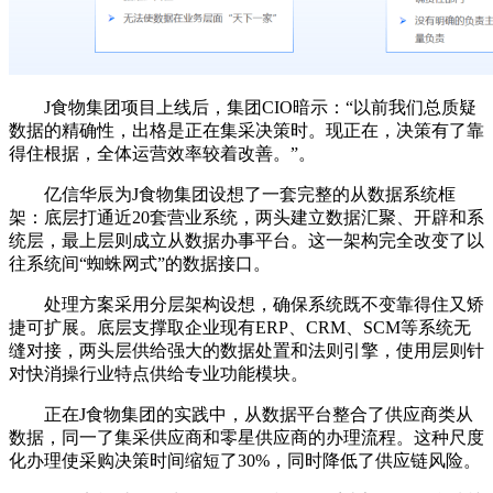
J食物集团项目上线后，集团CIO暗示：“以前我们总质疑
数据的精确性，出格是正在集采决策时。现正在，决策有了靠
得住根据，全体运营效率较着改善。”。
亿信华辰为J食物集团设想了一套完整的从数据系统框
架：底层打通近20套营业系统，两头建立数据汇聚、开辟和系
统层，最上层则成立从数据办事平台。这一架构完全改变了以
往系统间“蜘蛛网式”的数据接口。
处理方案采用分层架构设想，确保系统既不变靠得住又矫
捷可扩展。底层支撑取企业现有ERP、CRM、SCM等系统无
缝对接，两头层供给强大的数据处置和法则引擎，使用层则针
对快消操行业特点供给专业功能模块。
正在J食物集团的实践中，从数据平台整合了供应商类从
数据，同一了集采供应商和零星供应商的办理流程。这种尺度
化办理使采购决策时间缩短了30%，同时降低了供应链风险。