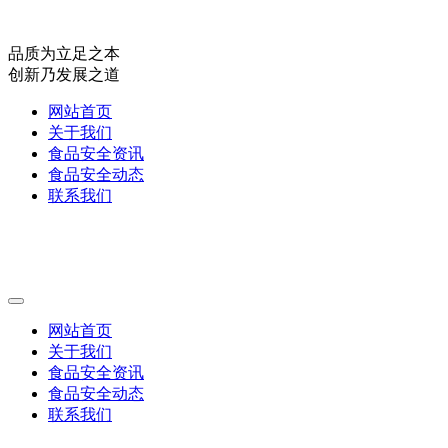
品质为立足之本
创新乃发展之道
网站首页
关于我们
食品安全资讯
食品安全动态
联系我们
网站首页
关于我们
食品安全资讯
食品安全动态
联系我们