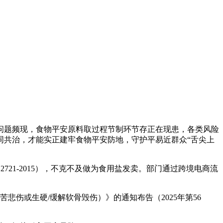
问题频现，食物平安原料取过程节制环节存正在现患，各类风险
同共治，才能实正建牢食物平安防地，守护平易近群众“舌尖上
21-2015），不克不及做为食用盐发卖。部门通过跨境电商流
伤或生硬/缓解软骨毁伤）》的通知布告（2025年第56