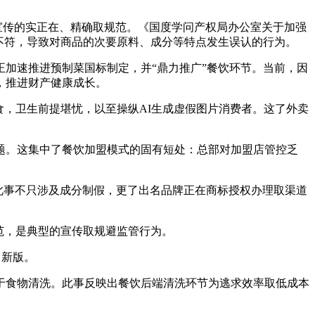
标签宣传的实正在、精确取规范。《国度学问产权局办公室关于加强
不符，导致对商品的次要原料、成分等特点发生误认的行为。
加速推进预制菜国标制定，并“鼎力推广”餐饮环节。当前，因
，推进财产健康成长。
，卫生前提堪忧，以至操纵AI生成虚假图片消费者。这了外卖
。这集中了餐饮加盟模式的固有短处：总部对加盟店管控乏
此事不只涉及成分制假，更了出名品牌正在商标授权办理取渠道
范，是典型的宣传取规避监管行为。
了新版。
食物清洗。此事反映出餐饮后端清洗环节为逃求效率取低成本