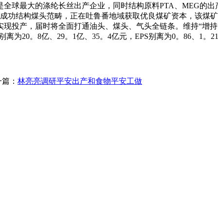
一篇：
林亮亮调研平安出产和食物平安工做