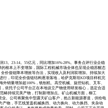
，构成良性轮回，规模效应正逐渐改善全体盈利程度。正在AI/AR眼镜赛道，公司持续深化取国表里头部客户的合做，新近成立蓝思光电科技(长沙)无限公司，供给从焦点光学部件到零件拆卸的全链条处理方案。将来，公司将积极向“AI时代的智能硬件制制商”转型，鞭策拆卸营业取高附加值部件协同成长，优化盈利布局，增加动力清晰且多元。智能汽车：开辟汽车电子赛道，建立第二增加引擎。公司的焦点成长动能正在于产物价值量提拔取营业鸿沟拓展。一方面，超薄夹胶玻璃等立异产物加快导入国表里头部客户，无望显著提拔单车配套价值；另一方面，公司汽车营业鸿沟不竭拓展，包罗双联屏、三联屏、内饰件带来价值量提拔；正在头部客户汽车无线充电模组、通信模组和域节制器的营业冲破以及为客户无人汽车供应更为复杂的中控系统和具备功能的B柱/C柱等新增营业。瞻望将来，跟着新能源汽车渗入率持续提拔以及公司正在新产物取新客户方面的持续冲破，该营业板块的营收规模及利润贡献无望快速提拔。新兴范畴：前瞻结构新兴市场，培育将来增加动能。正在人形机械人范畴，公司已建立从焦点部件到零件拆卸的垂曲整合平台，实现关节模组、工致手等焦点部件的批量交付，并切入及国内多家头部企业供应链。正在聪慧零售范畴，公司取领取宝深度合做，“碰一下”智能终端已实现量产并笼盖全国超1000个大型商圈，验证了手艺落地取快速规模化能力。正在AI数据核心范畴，公司通过收购英伟达RVL认证供应商PMG，计谋性切入全球AI算力供应链，加快向“全球AI硬件立异平台”转型。盈利预测取估值：公司营业笼盖消费电子、智能汽车范畴及人形机械人、AI眼镜/XR头显、聪慧零售设备、AI数据核心等新兴范畴，构成多场景协同成长的营业结构。我们估计，公司2025-2027年实现停业收入902。41/1147。55/1395。99亿元，实现归母净利润49。64/67。49/83。81亿元，对应EPS为0。94/1。28/1。59元，对该当前价钱的PE为38。69/28。46/22。92倍，维持“增持”评级。风险提醒：汇率波动风险；行业合作加剧风险；手艺迭代取立异不及预期的风险；国际商业取政策风险。事务：公司发布2025年业绩预告，估计归母净利润94亿元-99亿元(YoY+231。24%-+248。86%)，扣非归母净利润93。67亿元-98。67亿元(YoY+231。02%-+248。69%)。Q4业绩环比大增，算力驱动高速产物放量单Q4归母净利润估计为30。73-35。73亿元，中位数为33。23亿元(QoQ+39。33%)。2025年受益于算力投资持续增加，高速度产物需求快速提拔，公司估计发卖收入和净利润较上年同期大幅添加。AIGC催化算力需求，AI集群驱动光模块市场维持高景气宇生成式人工智能AIGC催化市场，带来海量算力资本需求。按照SynergyResearchGroup2025年1月发布的数据和预测，估计将来四年内即将启用的超大规模数据核心平均容量将几乎是目前的两倍，到2030年总容量将增加近三倍。因为AI大模子的锻炼和推理使用对收集带宽提出更大需求，AI数据核心成长加快高速光模块的使用。按照调研机构DellOro预测，估计到2027年，20%的以太网数据核心互换机端口将用于毗连支撑AI使命的加快办事器。按照LightCounting演讲，全球使用于云数据核心市场的以太网光模块发卖将持续增加，估计2030年将冲破300亿美金，此中使用于AI集群的以太网光模块发卖接近200亿美金。1。6T放量取产能公司正加快1。6T、硅光产物的出货，估计1。6T产物于2025年Q4至2026年进入持续放量阶段，且2026年硅光产物占比将较着提拔。目前，公司泰国工场一、二期均已正式投产，产能充脚，将持续按照市场需求优化结构，进一步巩固其全球焦点供应商地位。投资：我们认为，公司做为国内少数批量交付100G至800G高速模块、并控制芯片及器件封拆手艺的企业，目前已成功推出基于VCSEL/EML、硅光及薄膜铌酸锂方案的400G、800G、1。6T系列产物，以及LPO、LRO和相关光模块。通过垂曲整合取前沿结构，公司已取全球支流互联网厂商及通信设备商成立优良合做。由于需求端随AIGC催化算力需求，AI集群对收集带宽的极致需求，确保了800G及以上高速光模块的高景气宇；产物端1。6T、硅光及相关产物的持续放量无望驱动利润率进一步上行；产能端泰国工场一、二期均正式投产且产能充脚。我们上调公司25-27年归母净利润为96。60/171。11/243。13亿元(此前预测25-27年归母净利润为73。30/116。21/143。98亿元)，对应年PE为45。17/25。50/17。95X，维持“买入”评级。风险提醒：AI进展低于预期，下逛使用推广不及预期，商业摩擦等风险，业绩预告仅为初步核算成果，具体财政数据以公司披露的年报为准。事务描述2025年厦门银行601187）新一届办理层启动“2+3”新五年计谋规划，首年实现开门红，业绩增速全面转正。全年营收同比增速+1。7%(前三季度增速+3。0%，Q4正在高基数下单季增速-1。8%)，归母净利润同比增速+1。5%(前三季度增速+0。3%，Q4单季增速上升至+5。2%)。事务评论组织效率提拔、查核激励优化、人才资本扩充。厦门银行做为资产规模基数小、资产欠债表根柢清洁的城商行，新一届办理层履新以来，市场高度注沉并关心管理变化带来的成长潜力。2025年察看到全行营销士气全面提拔，信贷投放节拍前置，银行同业人才连续加盟，同时正在福建省内多个城市的市占率较着上升，曾经展示出强势的合作力。规模全面提速，估计2026年连结双位数以上增加。做为成长型区域银行，信贷规模扩张是新一轮规划的焦点使命。2025年总资产、信贷增速别离达到11。1%、18。4%，此中对公贷款三季度末曾经较期初大幅增加28。8%，估计全年增速冲破30%，同时单据和零售贷款规模继续压降。我们估计对公营业以政信类和财产类客群双轮驱动，福建省汗青上债权率低，同时上市公司财产链资本丰硕，为对公营业供给成长机缘。息差可能进入回升周期，2026年营收估计加快。1)2025年正在四时度超高投资收益基数压力下，营收维持正增加(2024Q4单季营收增速+22。0%)，次要规模拉动利钱净收入增加4。7%(Q4单季增速+7。6%)。2)净息差绝对值持久以来低于同业，但2025Q2以来跟着信贷占比上升，息差曾经企稳，估计2026年仍有大量按期存款到期，欠债成本下行空间可能大于资产端收益率降幅，净息差可能触底回升，边际趋向正在上市银行中领先。3)非利钱净收入2025年同比下降5。1%，消化高基数压力，考虑2026年利钱净收入可能显著加快增加，我们估计总营收增速无望升至双位数，较着高于银行同业。近两年充实措置不良，静待运营贷风险拐点。2024~2025年不良净生成率上升至0。8%以上，绝对程度较低，但边际趋向上升，反映零售贷款风险波动。2025岁暮不良率较期初上升3BP至0。77%，不良金额添加，处于充实风险的阶段。我们估计小我运营贷的存量风险还需必然时间消化，持续两年压降规模后贷款占比19%，短期内仍需要计提部门信用减值，维持300%摆布的拨备笼盖率，对2026年利润增速有必然影响。但中期维度来看，厦门银行没有其他范畴的汗青负担，且目前新投放的对公贷款资产质量优异，一旦消化运营贷风险，信用成本的改善可能鞭策利润高弹性增加。投资：新五年强势开局，高成长潜力初显。我们估计厦门银行2026~2029年将连续实现资产规模扩张、风险目标改善，从营收增速回升传导到利润增速和ROE中枢抬升。做为中期维度的成长型银行，运营成长趋向的变化比短期估值程度和财政目标更主要。不外，规模加快扩张也带来必然的本钱压力，三季度末焦点一级本钱充脚率下降至8。52%，将来需要关心本钱弥补历程。目前2025/2026年PB估值0。70x/0。66x，预期股息率4。5%/4。