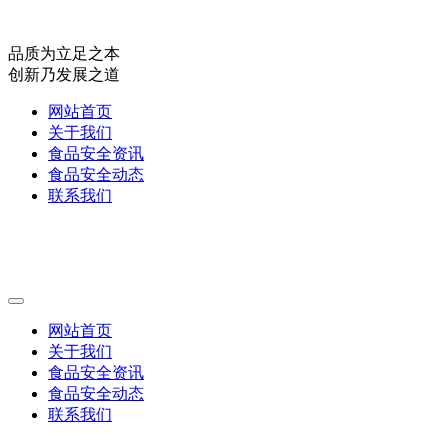
品质为立足之本
创新乃发展之道
网站首页
关于我们
食品安全资讯
食品安全动态
联系我们
网站首页
关于我们
食品安全资讯
食品安全动态
联系我们