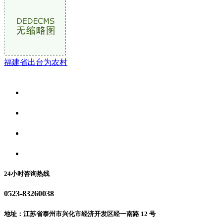
福建省出台为农村
关于我们
食品安全资讯
食品安全动态
联系我们
24小时咨询热线
0523-83260038
地址：江苏省泰州市兴化市经济开发区经一南路 12 号