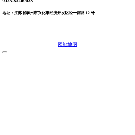
0523-83260038
地址：江苏省泰州市兴化市经济开发区经一南路 12 号
微信二维码
网站地图