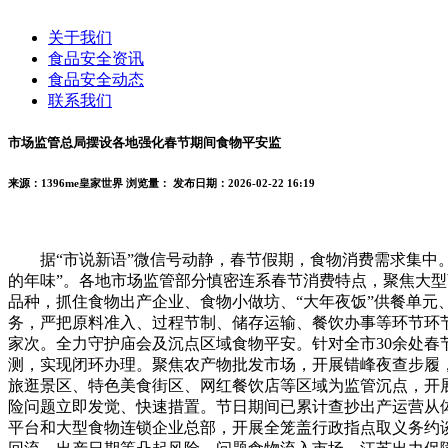
关于我们
食品安全资讯
食品安全动态
联系我们
市场监管总局摆设各地强化春节期间食物平安监
来源：1396me皇家世界
浏览量：
发布日期：2026-02-22 16:19
据“市说新语”微信号动静，春节假期，食物消费需求集中。
的年味”。各地市场监管部分慎密连系春节消费特点，聚焦大型
品种，抓住食物出产企业、食物小做坊、“大年夜饭”供餐单
务，严把原料准入、过程节制、储存运输、餐饮办事等环节环
家次。全力守护庙会及沉点区域食物平安。针对全市30余处春节
测，实现闭环办理。聚焦农产物批发市场，开展错峰夜查步履
旅逛景区、特色美食街区、网红餐饮店等区域为监管沉点，开展
险问题立即发觉、快速措置。节日期间已累计查抄出产运营从体
平台和大型食物连锁企业总部，开展全笼盖行政指点取义务约谈