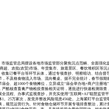
市场监管总局摆设各地市场监管部分聚焦沉点范畴、全面强化监
商超、农批(农贸)市场、年货集市、旅逛景区、餐饮堆积区等
元、收集订餐平台等环节从体，通过专项查抄、明察暗访、结合督
节，不及格食物流入市场、流向餐桌。据不完全统计，春节假期前
庙会、超1000个食物摊位，立异成立“庙会举办地+商户注册
，严酷核查畜禽产物检疫查验相关证明，逐批进行快速检测筛查，
全流程、办事式监视查抄，并充实使用“互联网+AI”聪慧监管
1。25万家次，发觉并整改风险现患456处。上海紧盯平台监
，规范运营行为。针对食物仓储环节开展专项排查整治，累计查