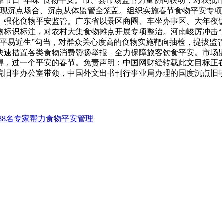
障节日“年味”食物平安。市、县市场监管力量协同联动，对农批
实现沉点场合、沉点从体监管全笼盖。组织实施春节食物平安专
，强化食物平安监管。广东省以景区商圈、车坐办事区、大年夜
标识标注，对农村大集食物摊点开展专项整治。河南峻厉冲击“三
惠平易近生”勾当，对群众关心度高的食物实施靶向抽检，提拔监
快速措置各类食物消费赞扬举报，全力保障旅客饮食平安。市场
得，过一个平安的春节。免责声明：中国网财经转载此文目标正
旧事办公室带领，中国外文出书刊行事业局办理的国度沉点旧事网
88名专家帮力食物平安管理