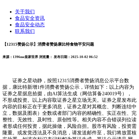
关于我们
食品安全资讯
食品安全动态
联系我们
【12315赞扬公示】消费者赞扬康比特食物平安问题
来源：1396me皇家世界
浏览量：
发布日期：2025-10-02 06:52
证券之星动静，按照12315消费者赞扬消息公示平台数
据，康比特新增1件消费者赞扬公示，详情如下：以上内容为
证券之星据息拾掇，由AI算法生成（网信算备240019号），
不形成投资。以上内容取证券之星立场无关。证券之星发布此
内容的目标正在于更多消息，证券之星对其概念、判断连结中
立，数据及图表）全数或者部门内容的精确性、实正在性、完
整性、无效性、及时性、原创性等。相关内容不合错误列位读
者形成任何投资，据此操做，风险自担。股市有风险，投资需
隆重。或发觉违法及不良消息，请发送邮件至，我们将放置核