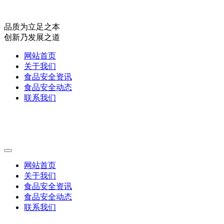
品质为立足之本
创新乃发展之道
网站首页
关于我们
食品安全资讯
食品安全动态
联系我们
网站首页
关于我们
食品安全资讯
食品安全动态
联系我们