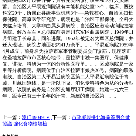
病院疾病医疗设备齐备，具有完美的诊疗设备和医疗人员储
蓄。自治区人平易近病院设有本能机能处室13个，临床、医技
科室29个，所属正县级事业机构3个──急救核心、自治区妇长
保健院、高原医学研究所，病院也是自治区干部保健、全科大
夫临床培育、大学非曲属从属病院，自治区应激流动病院挂靠
病院。解放军军区总病院前身是川东军区曲属病院，1949年11
月组建于长命县，同年进藏。1962年被定名为军区总病院，并
迁入现址。病院占地面积约41万余平。。。平易近病院1959年
4月成立，前身名为拉萨市军事管制委员会门诊部，现座落正
在圣地拉萨市市区核心地带，是拉萨市独一集医疗、保健康
复、讲授、科研为一体的分析性医疗单。。。区藏病院是一家
甲等分析病院。病院位于自治区拉萨市娘热26号。病院的联系
电线。自治区第二人平易近病院区第二人平易近病院位于青
藏、川藏国道线，是一所以呼吸、消化专科特色为从的分析型
病院。该院的前身是自治区交通厅职工病院，始建一九六三
年，距今已有三十多年的汗青。新建的自治区第。。。
上一篇：
澳门490491V
下一篇：
市政署與拱北海關簽兩合做
協議 強化食物檢驗檢