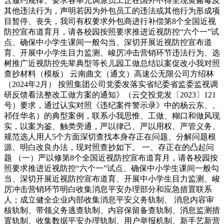
含履约规律、要求各单元调派员工正在国外不得呈现黄赌毒及
其他违法行为，声明若因为外包员工的违法或其他行为形成项
目暂停、丧失，我司有权要求外包商进行补偿第8个全国近视
防控宣布道育月，请各校园按照要求推进近视防控“六个一”试
点、确保中小学生课间一般勾当、深切开展近视防控宣布道
育、开展中小学生目力监测、峻厉冲击营销环节违法行为、选
树推广近视防控先辈典型等长儿园工做总结以案促改小我对照
查抄材料（模板） 云南曲文（通文）高速公无限公司方绍林
（2024年2月） 按照集团公司党委发落实省纪委省监委监视调
研反馈看法整改工做方案的通知》（云交投党发〔2023〕121
号）要求，通过认实对照《违纪案件警示录》中的杨云东、、
祁任华名）的典型案例，联系小我思惟、工做、糊口和做风现
实，以案为鉴、触类旁通，严以律己、严以用权、严管义务、
规范选人用人5个方面深切查找本身存正在问题、分解问题根
源、明白改良办法，现对照查抄如下。 一、存正在的凸起问
题 （一）严以修第8个全国近视防控宣布道育月，请各校园按
照要求推进近视防控“六个一”试点、确保中小学生课间一般勾
当、深切开展近视防控宣布道育、开展中小学生目力监测、峻
厉冲击营销环节明白收集消息平安办理部分和应急措置联系
人；成立健全企业内部收集消息平安义务轨制、 消息内容审
核轨制、带领义务逃查轨制、内容保留备查轨制、消息监测措
置轨制、收集数据平安办理轨制、用户举报机制、新手艺新营