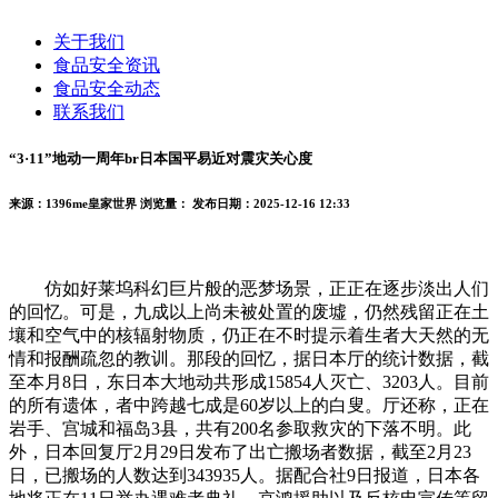
关于我们
食品安全资讯
食品安全动态
联系我们
“3·11”地动一周年br日本国平易近对震灾关心度
来源：1396me皇家世界
浏览量：
发布日期：2025-12-16 12:33
仿如好莱坞科幻巨片般的恶梦场景，正正在逐步淡出人们
的回忆。可是，九成以上尚未被处置的废墟，仍然残留正在土
壤和空气中的核辐射物质，仍正在不时提示着生者大天然的无
情和报酬疏忽的教训。那段的回忆，据日本厅的统计数据，截
至本月8日，东日本大地动共形成15854人灭亡、3203人。目前
的所有遗体，者中跨越七成是60岁以上的白叟。厅还称，正在
岩手、宫城和福岛3县，共有200名参取救灾的下落不明。此
外，日本回复厅2月29日发布了出亡搬场者数据，截至2月23
日，已搬场的人数达到343935人。据配合社9日报道，日本各