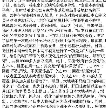
岁12月，日本辅弼野田佳彦颁布发表核变乱处置第二阶段工做
了结，福岛第一核电坐的反映堆实现冷停堆，“变乱本身曾经
平息”，其时曾引来浩繁专家学者以及福岛县等地处所的不
满。曾担任前辅弼菅曲人帮理、担任应对核变乱的日本众院议
员马渊澄夫就暗示：“连熔化后的燃料落正在哪里都不晓得，
就说曾经实现冷停堆，这有问题。我认为（变乱）并未平息。
我还无法确认辐射污染的延伸已完全获得。”日本取东京电力
公司的中持久对策工做组，正在2月21日召开初次会议，确定
了福岛第一核电坐1号至4号机组报废工做的日程表，最多将用
40年时间取出核燃料并拆除设备，整个过程极为漫长。日前，
透社日本网坐针对日本网平易近进行了一项题为“大地动一年
来，给你的糊口带来的最大变化是什么”的查询拜访。截至3月
5日，共有16000多人参取投票。此中，回覆“没有什么变化”的
占26%，排正在第一位；其次是“节电认识变强了”，占19%；
回覆“不乱用钱、不买豪侈品了”的占8%；回覆“移居海外了
（或者正正在认实考虑移居海外）”的人占6%；有3%的人回
覆说“起头加入反核活动了”。明显，大地动不只给日本的糊口
带来了一些改变，也为日本敲响了警钟。野田佳彦辅弼正在本
月1日的预算委员会上提出，该当吸收东日本大地动教训，增
设危机办理厅，以充分、强化当前的危机办理体系体例。他指
出，此次核危机了日本人将来若何为应对海啸做预备，同时，
也该当确保核电坐正在任何环境下都不克不及够断电，免得核