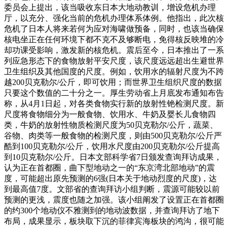
委员会上提出，该当吸收东日本大地动教训，增设危机办理
厅，以充分、强化当前的危机办理体系体例。他指出，此次核
危机了日本人将来若何为应对海啸做预备，同时，也该当确保
核电坐正在任何环境下都不克不及够断电，免得核反映堆的冷
却功课受影响，激发新的核危机。震后至今，日本推出了一系
列应急形态下的食物放射平安尺度，该尺度远远超出生避世界
卫生组织及其他国度的尺度。例如，饮用水的辐射尺度为不跨
越200贝克勒尔/公斤，即可饮用；而世界卫生组织尺度的数据
只要这个数值的二十分之一。厚生劳动省上月底发布通知布告
称，从4月1日起，对各类食物实行新的放射性铯检测尺度。新
尺度将食物细分为一般食物、饮用水、牛奶及婴长儿食物四
类，牛奶的放射性物质检测尺度为50贝克勒尔/公斤，蔬菜、
谷物、肉类等一般食物的检测尺度，则由500贝克勒尔/公斤严
酷到100贝克勒尔/公斤，饮用水尺度由200贝克勒尔/公斤提高
到10贝克勒尔/公斤。日本文部科学省7日颁发查询拜访成果，
认为正在首都圈，曲下型地动之一的“东京湾北部地动”的震
度，可能超出原先预测的6强(日本关于地动烈度的尺度)，达
到最高值7度。文部省的查询拜访小组判断，震源可能较以前
预测的更浅，震度也随之加强。该小组阐发了设置正在首都圈
的约300个地动仪不雅测到的地动波数据，并查询拜访了地下
布局，成果显示，板块取下沉的菲律宾海板块的鸿沟，很可能