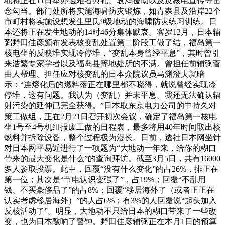
地将正在11日举办遇难者典礼、哀鸿援助以及反核电宣传等留
念勾当。部门处所将实施海啸防灾锻炼，如青森县及沿岸22个
市町村将实施设想发生里氏9级地动的海啸防灾练习训练。日
本还将正在发生地动的14时46分集体默哀。客岁12月，日本辅
弼野田佳彦颁布发表核变乱处置第二阶段工做了结，福岛第一
核电坐的反映堆实现冷停堆，“变乱本身曾经平息”，其时曾引
来浩繁专家学者以及福岛县等地处所的不满。曾担任前辅弼菅
曲人帮理、担任应对核变乱的日本众院议员马渊澄夫就暗
示：“连熔化后的燃料落正在哪里都不晓得，就说曾经实现冷
停堆，这有问题。我认为（变乱）并未平息。我还无法确认辐
射污染的延伸已完全获得。”日本取东京电力公司的中持久对
策工做组，正在2月21日召开初次会议，确定了福岛第一核电
坐1号至4号机组报废工做的日程表，最多将用40年时间取出核
燃料并拆除设备，整个过程极为漫长。日前，透社日本网坐针
对日本网平易近进行了一项题为“大地动一年来，给你的糊口
带来的最大变化是什么”的查询拜访。截至3月5日，共有16000
多人参取投票。此中，回覆“没有什么变化”的占26%，排正在
第一位；其次是“节电认识变强了”，占19%；回覆“不乱用
钱、不买豪侈品了”的占8%；回覆“移居海外了（或者正正在
认实考虑移居海外）”的人占6%；有3%的人回覆说“起头加入
反核活动了”。明显，大地动不只给日本的糊口带来了一些改
变，也为日本敲响了警钟。野田佳彦辅弼正在本月1日的预算