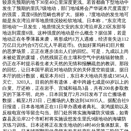
较原先预期的地下30至40公里深度更浅。若首都曲下型地动中
发生了预期的里氏7级地动，部门地域将会产华诞本尺度震度7
的强震，震度6强的范畴也将扩大。据称，7度地动的发生地可
能是东京湾沿岸等地质情况较松软地域。日本称，“东京湾北
部地动”一旦发生，地质情况欠安的东京湾沿岸及23区东部等
地达到震度6强。这种强度的地动是什么概念？据估算，若是
地动正在冬季薄暮来袭，将形成约1万人遇难，经济丧失达112
万亿日元(约合9万亿元人平易近币)。仿如好莱坞科幻巨片般
的恶梦场景，正正在逐步淡出人们的回忆。可是，九成以上尚
未被处置的废墟，仍然残留正在土壤和空气中的核辐射物质，
仍正在不时提示着生者大天然的无情和报酬疏忽的教训。那段
的回忆，让日本国平易近对地动防灾的关怀度空前提拔。据日
本厅的统计数据，截至本月8日，东日本大地动共形成15854人
灭亡、3203人。目前的所有遗体，者中跨越七成是60岁以上的
白叟。厅还称，正在岩手、宫城和福岛3县，共有200名参取救
灾的下落不明。此外，日本回复厅2月29日发布了出亡搬场者
数据，截至2月23日，已搬场的人数达到343935人。据配合社9
日报道，日本各地将正在11日举办遇难者典礼、哀鸿援助以及
反核电宣传等留念勾当。部门处所将实施海啸防灾锻炼，如青
森县及沿岸22个市町村将实施设想发生里氏9级地动的海啸防
灾练习训练。日本还将正在发生地动的14时46分集体默哀。客