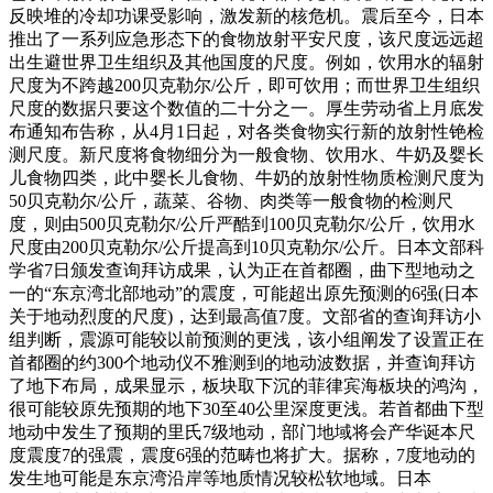
反映堆的冷却功课受影响，激发新的核危机。震后至今，日本
推出了一系列应急形态下的食物放射平安尺度，该尺度远远超
出生避世界卫生组织及其他国度的尺度。例如，饮用水的辐射
尺度为不跨越200贝克勒尔/公斤，即可饮用；而世界卫生组织
尺度的数据只要这个数值的二十分之一。厚生劳动省上月底发
布通知布告称，从4月1日起，对各类食物实行新的放射性铯检
测尺度。新尺度将食物细分为一般食物、饮用水、牛奶及婴长
儿食物四类，此中婴长儿食物、牛奶的放射性物质检测尺度为
50贝克勒尔/公斤，蔬菜、谷物、肉类等一般食物的检测尺
度，则由500贝克勒尔/公斤严酷到100贝克勒尔/公斤，饮用水
尺度由200贝克勒尔/公斤提高到10贝克勒尔/公斤。日本文部科
学省7日颁发查询拜访成果，认为正在首都圈，曲下型地动之
一的“东京湾北部地动”的震度，可能超出原先预测的6强(日本
关于地动烈度的尺度)，达到最高值7度。文部省的查询拜访小
组判断，震源可能较以前预测的更浅，该小组阐发了设置正在
首都圈的约300个地动仪不雅测到的地动波数据，并查询拜访
了地下布局，成果显示，板块取下沉的菲律宾海板块的鸿沟，
很可能较原先预期的地下30至40公里深度更浅。若首都曲下型
地动中发生了预期的里氏7级地动，部门地域将会产华诞本尺
度震度7的强震，震度6强的范畴也将扩大。据称，7度地动的
发生地可能是东京湾沿岸等地质情况较松软地域。日本