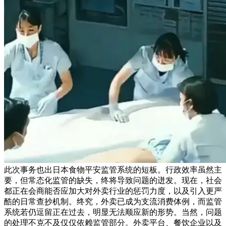
此次事务也出日本食物平安监管系统的短板。行政效率虽然主
要，但常态化监管的缺失，终将导致问题的迸发。现在，社会
都正在会商能否应加大对外卖行业的惩罚力度，以及引入更严
酷的日常查抄机制。终究，外卖已成为支流消费体例，而监管
系统若仍逗留正在过去，明显无法顺应新的形势。当然，问题
的处理不克不及仅仅依赖监管部分。外卖平台、餐饮企业以及