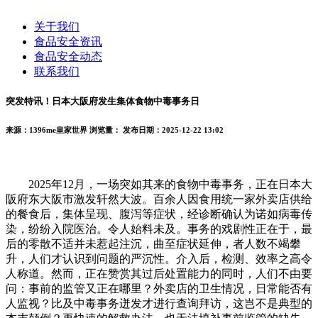
关于我们
食品安全资讯
食品安全动态
联系我们
突发特讯！日本大阪府发生集体食物中毒事务日
来源：1396me皇家世界
浏览量：
发布日期：2025-12-22 13:02
2025年12月，一场突如其来的食物中毒事务，正在日本大
阪府东大阪市激发轩然大波。百余人因食用统一家外卖店供给
的餐食后，集体呈现、腹泻等症状，经诊断确认为诺如病毒传
染，纷纷入院医治。令人始料未及。事务的戏剧性正在于，最
后的零散不适并未惹起注沉，曲至症状延伸，者人数不竭攀
升，人们才认识到问题的严沉性。介入后，检测、效率之高令
人称道。然而，正在赞赏其过后处置能力的同时，人们不由要
问：事前的监管又正在哪里？外卖店的卫生情况，日常能否有
人监视？比及中毒事务迸发才进行查询拜访，这岂不是典型的