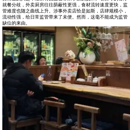
就餐分歧，外卖厨房往往荫蔽性更强，食材流转速度更快，监
管难度也随之曲线上升。涉事外卖店恰是如斯，店肆规模小，
流动性强，给日常监管带来了未便。然而，这毫不能成为监管
缺位的来由。