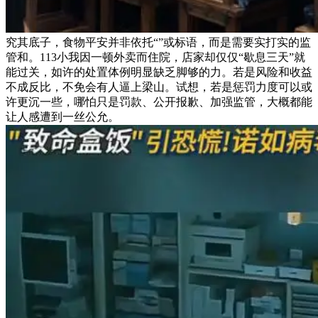
究其底子，食物平安并非依托“”或标语，而是需要实打实的监
管和。113小我因一顿外卖而住院，店家却仅仅“歇息三天”就
能过关，如许的处置体例明显缺乏脚够的力。若是风险和收益
不成反比，不免会有人逼上梁山。试想，若是惩罚力度可以或
许更沉一些，哪怕只是罚款、公开报歉、加强监管，大概都能
让人感遭到一丝公允。