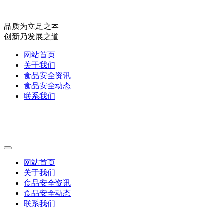
品质为立足之本
创新乃发展之道
网站首页
关于我们
食品安全资讯
食品安全动态
联系我们
网站首页
关于我们
食品安全资讯
食品安全动态
联系我们