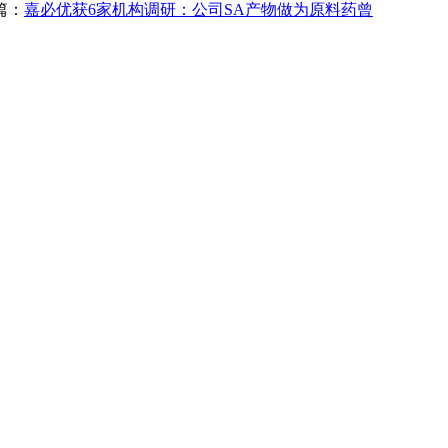
篇：
嘉必优获6家机构调研：公司SA产物做为原料药曾