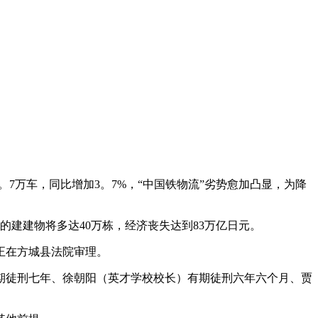
。7万车，同比增加3。7%，“中国铁物流”劣势愈加凸显，为降
建建物将多达40万栋，经济丧失达到83万亿日元。
正在方城县法院审理。
期徒刑七年、徐朝阳（英才学校校长）有期徒刑六年六个月、贾