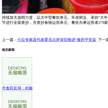
持续加大放哨力度，以大中型餐饮单元、车坐附近、承担“大
节进行全面查抄，共查抄食物运营单元、餐饮办事运营者279
上一篇：
七位专家及代表委员点评深切推进“食药平安益
下一
相关新闻
市食药监局：积极