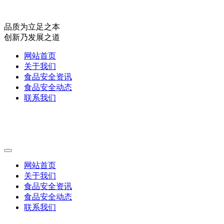
品质为立足之本
创新乃发展之道
网站首页
关于我们
食品安全资讯
食品安全动态
联系我们
网站首页
关于我们
食品安全资讯
食品安全动态
联系我们