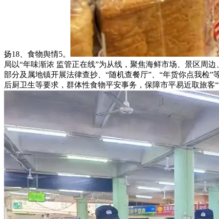
扬18、食物舆情5。
局以“年味渐浓 监管正在线”为从线，聚焦海鲜市场、景区周
部分及属地镇开展法律查抄、“随机查餐厅”、“年货你点我检
后厨卫生等要求，群体性食物平安事务，保障市平易近取旅客“