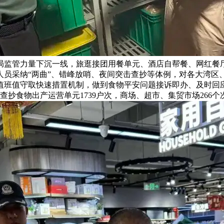
局监管力量下沉一线，旅逛接团用餐单元、酒店自帮餐、网红餐
人员采纳“两曲”、错峰放哨、夜间突击查抄等体例，对各大湾区
时值班值守取快速措置机制，做到食物平安问题接诉即办、及时回
抄食物出产运营单元1739户次，商场、超市、集贸市场266个