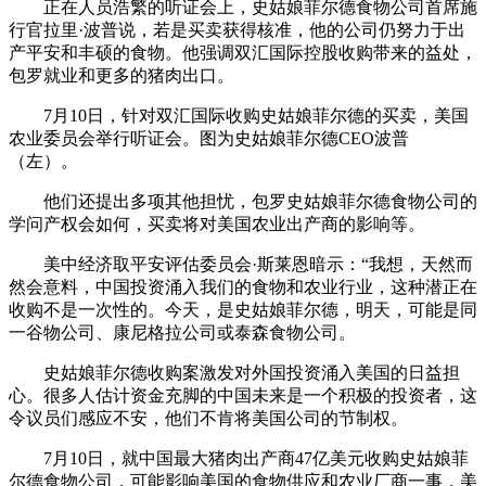
正在人员浩繁的听证会上，史姑娘菲尔德食物公司首席施
行官拉里·波普说，若是买卖获得核准，他的公司仍努力于出
产平安和丰硕的食物。他强调双汇国际控股收购带来的益处，
包罗就业和更多的猪肉出口。
7月10日，针对双汇国际收购史姑娘菲尔德的买卖，美国
农业委员会举行听证会。图为史姑娘菲尔德CEO波普
（左）。
他们还提出多项其他担忧，包罗史姑娘菲尔德食物公司的
学问产权会如何，买卖将对美国农业出产商的影响等。
美中经济取平安评估委员会·斯莱恩暗示：“我想，天然而
然会意料，中国投资涌入我们的食物和农业行业，这种潜正在
收购不是一次性的。今天，是史姑娘菲尔德，明天，可能是同
一谷物公司、康尼格拉公司或泰森食物公司。
史姑娘菲尔德收购案激发对外国投资涌入美国的日益担
心。很多人估计资金充脚的中国未来是一个积极的投资者，这
令议员们感应不安，他们不肯将美国公司的节制权。
7月10日，就中国最大猪肉出产商47亿美元收购史姑娘菲
尔德食物公司，可能影响美国的食物供应和农业厂商一事，美