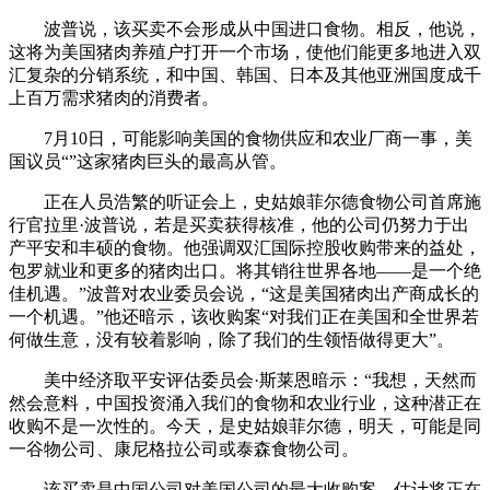
波普说，该买卖不会形成从中国进口食物。相反，他说，
这将为美国猪肉养殖户打开一个市场，使他们能更多地进入双
汇复杂的分销系统，和中国、韩国、日本及其他亚洲国度成千
上百万需求猪肉的消费者。
7月10日，可能影响美国的食物供应和农业厂商一事，美
国议员“”这家猪肉巨头的最高从管。
正在人员浩繁的听证会上，史姑娘菲尔德食物公司首席施
行官拉里·波普说，若是买卖获得核准，他的公司仍努力于出
产平安和丰硕的食物。他强调双汇国际控股收购带来的益处，
包罗就业和更多的猪肉出口。将其销往世界各地——是一个绝
佳机遇。”波普对农业委员会说，“这是美国猪肉出产商成长的
一个机遇。”他还暗示，该收购案“对我们正在美国和全世界若
何做生意，没有较着影响，除了我们的生领悟做得更大”。
美中经济取平安评估委员会·斯莱恩暗示：“我想，天然而
然会意料，中国投资涌入我们的食物和农业行业，这种潜正在
收购不是一次性的。今天，是史姑娘菲尔德，明天，可能是同
一谷物公司、康尼格拉公司或泰森食物公司。
该买卖是中国公司对美国公司的最大收购案，估计将正在