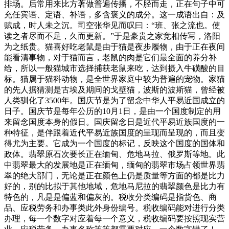
排场。后常用来比方著做普遍传播，不胫而走，正在句子中可
充任宾语、定语、补语，多含褒义的成分。这一成语出自：及
赋成，时人未之沉。司空张华见而叹曰：“班、张之流也。使
读之者尽而不足，久而更新。”于是豪贵之家竞相传写，洛阳
为之纸贵。猫喜好吃老鼠是由于猫是夜步履物，由于正在夜间
能看清事物，对于猫而言，老鼠的肉是它们最全面的养分补
给，所以一般猫城市选择捕获老鼠来吃，达到摄入牛磺酸的目
标。猫属于猫科动物，是全世界家庭中较为普遍的宠物。家猫
的先人据猜测是古埃及期间的戈壁猫，波斯的波斯猫，曾经被
人类驯化了3500年。国庆节是为了留念中华人平易近国成立的
日子。国庆节是每年公历的10月1日，是由一个国度制定的用
来留念国度本身的假日。国庆留念日是近代平易近族国度的一
种特征，是伴跟着近代平易近族国度的呈现而呈现的，而且变
得尤为主要。它成为一个国度的标记，反映这个国度的国体和
政体。翡翠原石次要长正在缅甸、危地马拉、俄罗斯等地。此
中翡翠最大的发展地是正在缅甸，缅甸的翡翠市场占领世界翡
翠的绝大部门，无论是正在颜色上仍是质量等方面的都是比力
好的，别的比拟于其他地域，危地马尼拉的翡翠颜色是比力有
特色的，凡是是偏蓝和偏灰的。税收分类编码是指货色、商
品、应税劳务和办事类此外身份编号。税收编码能对进行分类
办理，每一个数字对应着每一个意义，税收编码要按照现实营