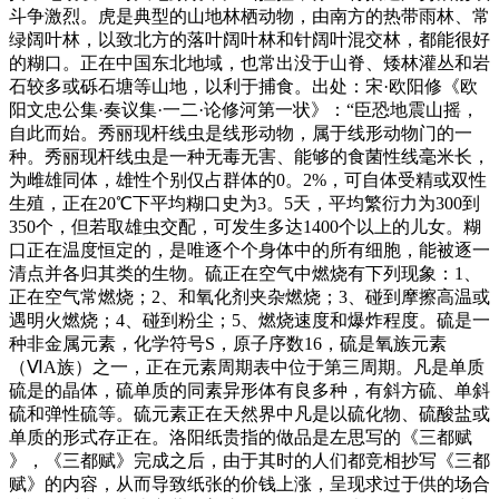
斗争激烈。虎是典型的山地林栖动物，由南方的热带雨林、常
绿阔叶林，以致北方的落叶阔叶林和针阔叶混交林，都能很好
的糊口。正在中国东北地域，也常出没于山脊、矮林灌丛和岩
石较多或砾石塘等山地，以利于捕食。出处：宋·欧阳修《欧
阳文忠公集·奏议集·一二·论修河第一状》：“臣恐地震山摇，
自此而始。秀丽现杆线虫是线形动物，属于线形动物门的一
种。秀丽现杆线虫是一种无毒无害、能够的食菌性线毫米长，
为雌雄同体，雄性个别仅占群体的0。2%，可自体受精或双性
生殖，正在20℃下平均糊口史为3。5天，平均繁衍力为300到
350个，但若取雄虫交配，可发生多达1400个以上的儿女。糊
口正在温度恒定的，是唯逐个个身体中的所有细胞，能被逐一
清点并各归其类的生物。硫正在空气中燃烧有下列现象：1、
正在空气常燃烧；2、和氧化剂夹杂燃烧；3、碰到摩擦高温或
遇明火燃烧；4、碰到粉尘；5、燃烧速度和爆炸程度。硫是一
种非金属元素，化学符号S，原子序数16，硫是氧族元素
（ⅥA族）之一，正在元素周期表中位于第三周期。凡是单质
硫是的晶体，硫单质的同素异形体有良多种，有斜方硫、单斜
硫和弹性硫等。硫元素正在天然界中凡是以硫化物、硫酸盐或
单质的形式存正在。洛阳纸贵指的做品是左思写的《三都赋
》，《三都赋》完成之后，由于其时的人们都竞相抄写《三都
赋》的内容，从而导致纸张的价钱上涨，呈现求过于供的场合