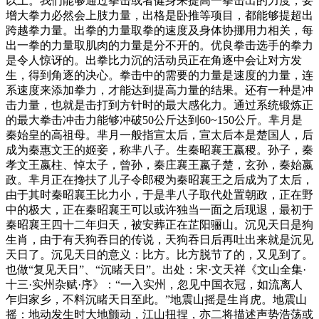
以上。我们能够通过拳击或者健身来提高一拳击出的力度，要
增大拳力必然会上肢力量，出格是卧推等项目，都能够提超出
跨越拳力量。出拳的力量取拳的速度及身体协挪用力相关，每
出一拳的力量取肌肉的力量是分不开的。优良拳击选手的拳力
是令人惊讶的。出拳比力沉的活动员正在角逐中会让对方发
生，得到角逐的决心。拳击中的需要的力量是速度的力量，连
系速度来添加拳力，才能达到提高力量的结果。还有一种是冲
击力量，也就是击打到方针时的最大感化力。通过系统锻炼正
的最大拳击冲击力能够冲破50公斤达到60~150公斤。芈月是
秦始皇的高祖母。芈月一般指宣太后，宣太后本是楚国人，后
成为秦惠文王的姬妾，称芈八子。生秦昭襄王嬴稷。孙子，秦
孝文王嬴柱、悼太子，曾孙，秦庄襄王嬴子楚，玄孙，秦始嬴
政。芈月正在搀扶了儿子令郎稷为秦昭襄王之后成为了太后，
由于其时秦昭襄王比力小，于是芈八子取代处置朝政，正在野
中的极大，正在秦昭襄王可以或许独当一面之后现退，最初于
秦昭襄王四十二年归天，被安葬正在芷阳骊山。沉见天日是狗
生肖，由于有天狗吞日的传说，天狗吞日后再吐出来就是沉见
天日了。沉见天日的意义：比方。比方脱节了的，又见到了。
也做“复见天日”、“沉睹天日”。出处：宋·文天祥《文山全集·
十三·实州杂赋·序》：“一入实州，忽见中国衣冠，如流离人
乍归家乡，不料沉睹天日至此。”地震山摇是生肖虎。地震山
摇：地动发生时大地颤动，江山扭捏，亦二将描述声势浩荡或